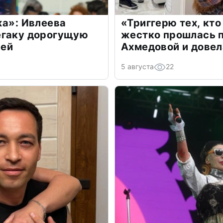
жа»: Ивлеева
«Триггерю тех, кто
егаку дорогущую
жестко прошлась п
лей
Ахмедовой и довел
5 августа
22