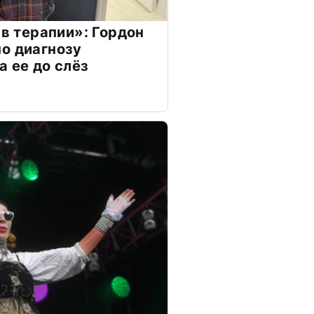
 в терапии»: Гордон
о диагнозу
а ее до слёз