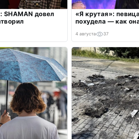
: SHAMAN довел
«Я крутая»: певиц
атворил
похудела — как он
4 августа
37