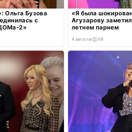
: Ольга Бузова
«Я была шокирова
оединилась с
Агузарову заметил
«ДОМа-2»
летнем парнем
4 августа
58