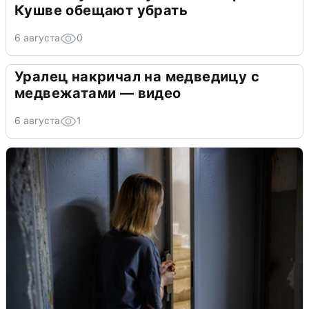
Кушве обещают убрать
6 августа
0
Уралец накричал на медведицу с
медвежатами — видео
6 августа
1