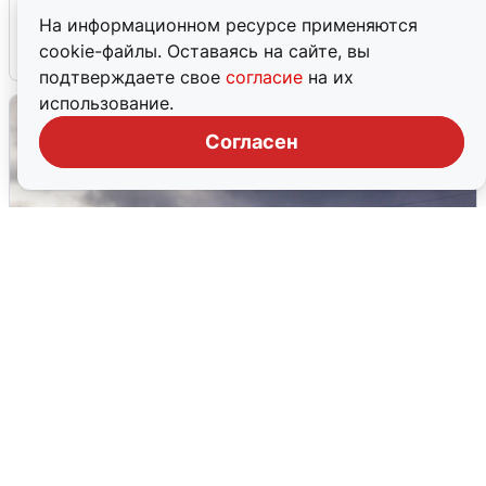
области прибывает
На информационном ресурсе применяются
cookie-файлы. Оставаясь на сайте, вы
4 августа
0
подтверждаете свое
согласие
на их
использование.
Согласен
Над ХМАО впервые сбили
беспилотники