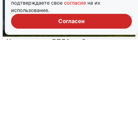
подтверждаете свое
согласие
на их
использование.
Согласен
Ночная атака БПЛА на Самарскую
область: хронология
8 августа
0