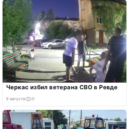
Черкас избил ветерана СВО в Ревде
9 августа
0