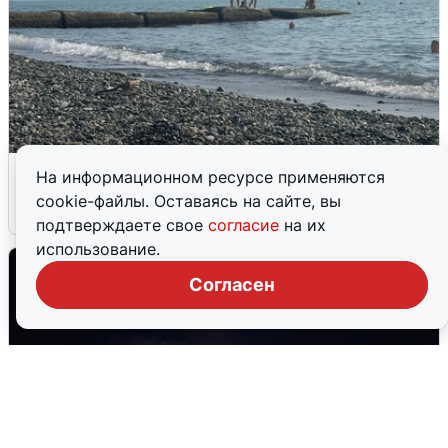
Сирены в Сочи: новая угроза БПЛА
На информационном ресурсе применяются
cookie-файлы. Оставаясь на сайте, вы
6 августа
0
подтверждаете свое
согласие
на их
использование.
Согласен