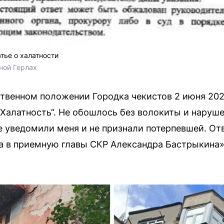
тье о халатности
ной Герлах
твенном положении Городка чекистов 2 июня 20
 „Халатность“. Не обошлось без волокиты и наруш
е уведомили меня и не признали потерпевшей. О
а в приемную главы СКР Александра Бастрыкина»