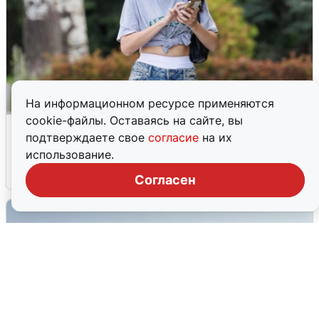
На информационном ресурсе применяются
cookie-файлы. Оставаясь на сайте, вы
Волгоградцы остались без
подтверждаете свое
согласие
на их
мобильного интернета
использование.
6 августа
0
Согласен