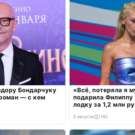
едору Бондарчуку
«Всё, потеряла я 
роман — с кем
подарила Филиппу
лодку за 1,2 млн р
5 августа
192