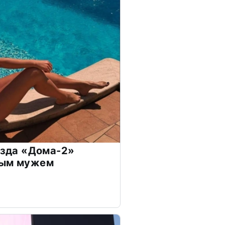
везда «Дома-2»
дым мужем