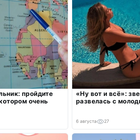
льник: пройдите
«Ну вот и всё»: з
 котором очень
развелась с моло
6 августа
27