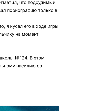
отметил, что подсудимый
вал порнографию только в
о, я кусал его в ходе игры
льчику на момент
 школы №124. В этом
альному насилию со