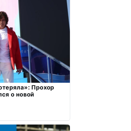
отеряла»: Прохор
ся о новой