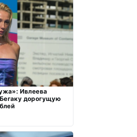
мужа»: Ивлеева
 Бегаку дорогущую
ублей