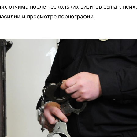
иях отчима после нескольких визитов сына к псих
насилии и просмотре порнографии.