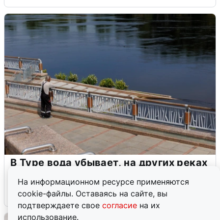
В Туре вода убывает, на других реках
области прибывает
На информационном ресурсе применяются
cookie-файлы. Оставаясь на сайте, вы
4 августа
0
подтверждаете свое
согласие
на их
использование.