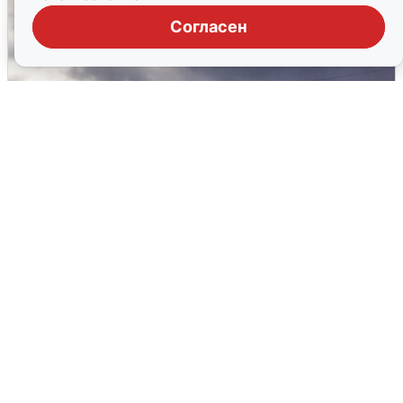
Согласен
Над ХМАО впервые сбили
беспилотники
3 августа
0