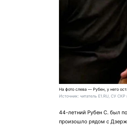
На фото слева — Рубен, у него ост
Источник: 
читатель Е1.RU, СУ СКР
44-летний Рубен С. был п
произошло рядом с Дзерж