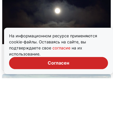
На информационном ресурсе применяются
cookie-файлы. Оставаясь на сайте, вы
Взрывы в Воронеже после сигнала
подтверждаете свое
согласие
на их
тревоги
использование.
Согласен
5 августа
0