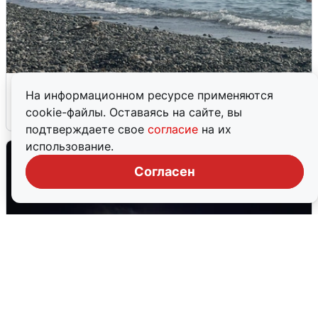
Сирены в Сочи: новая угроза БПЛА
На информационном ресурсе применяются
cookie-файлы. Оставаясь на сайте, вы
6 августа
0
подтверждаете свое
согласие
на их
использование.
Согласен