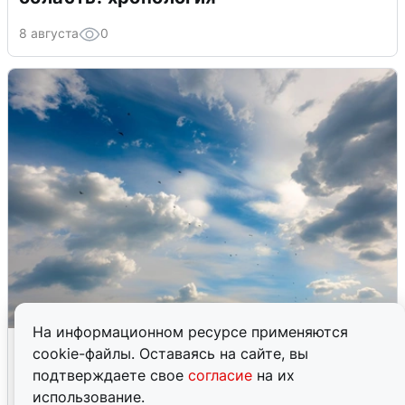
8 августа
0
На информационном ресурсе применяются
МЧС ответило на сообщения о
cookie-файлы. Оставаясь на сайте, вы
грохоте в Москве
подтверждаете свое
согласие
на их
использование.
7 августа
0