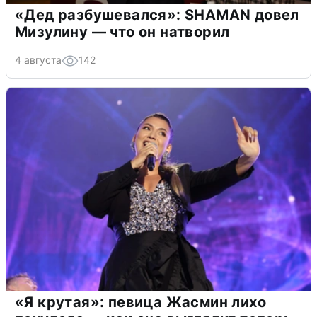
«Дед разбушевался»: SHAMAN довел
Мизулину — что он натворил
4 августа
142
«Я крутая»: певица Жасмин лихо