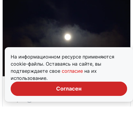
На информационном ресурсе применяются
cookie-файлы. Оставаясь на сайте, вы
подтверждаете свое
согласие
на их
использование.
Взрывы в Воронеже после сигнала
тревоги
Согласен
5 августа
0