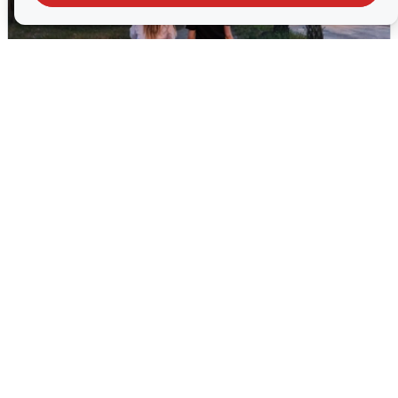
Опубликована карта отключений
воды в Воронеже
6 августа
0