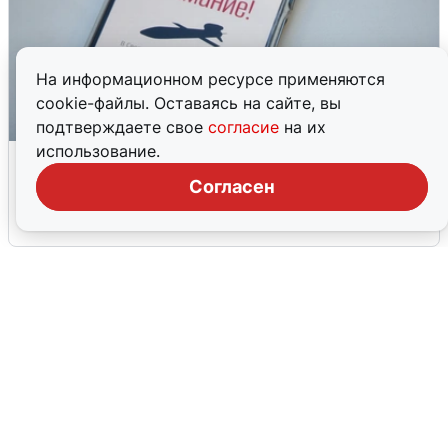
На информационном ресурсе применяются
cookie-файлы. Оставаясь на сайте, вы
подтверждаете свое
согласие
на их
использование.
Ракетная опасность в Свердловской
области: что известно
Согласен
6 августа
0