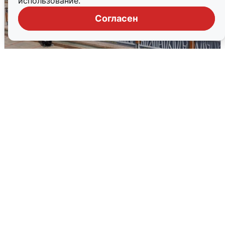
использование.
Согласен
В Туре вода убывает, на других реках
области прибывает
4 августа
0