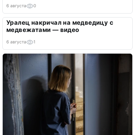
6 августа
0
Уралец накричал на медведицу с
медвежатами — видео
6 августа
1