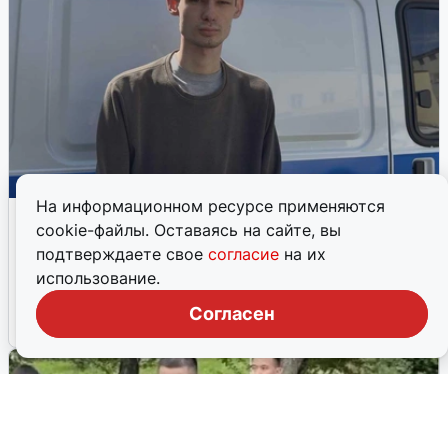
На информационном ресурсе применяются
Курьер мошенников украл сейф в
cookie-файлы. Оставаясь на сайте, вы
Екатеринбурге
подтверждаете свое
согласие
на их
Уличные камеры засняли, как курьер уносит сейф из
использование.
квартиры
Согласен
23 июня, 2026, 05:46
5