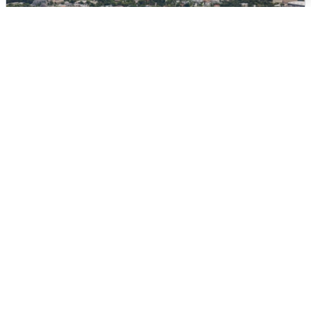
Москвичи услышали грохот, похожий
на взрыв
7 августа
0