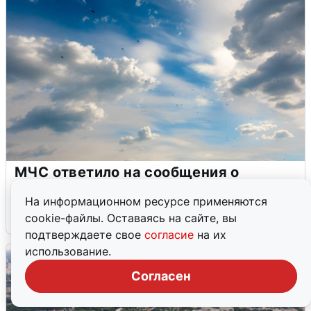
МЧС ответило на сообщения о
грохоте в Москве
На информационном ресурсе применяются
7 августа
0
cookie-файлы. Оставаясь на сайте, вы
подтверждаете свое
согласие
на их
использование.
Согласен