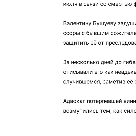
июля в связи со смертью 
Валентину Бушуеву задуши
ссоры с бывшим сожителем
защитить её от преследов
За несколько дней до гиб
описывали его как неадек
случившемся, заметив её о
Адвокат потерпевшей вин
возмутились тем, как сил