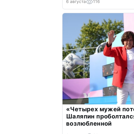
6 августа
116
«Четырех мужей пот
Шаляпин проболтался
возлюбленной