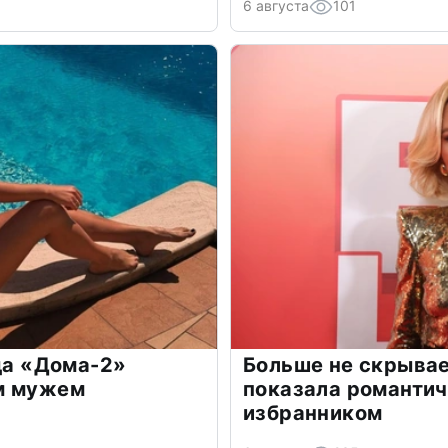
6 августа
101
зда «Дома-2»
Больше не скрывае
м мужем
показала романти
избранником