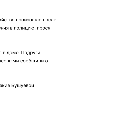
бийство произошло после
ния в полицию, прося
р в доме. Подруги
й первыми сообщили о
изкие Бушуевой