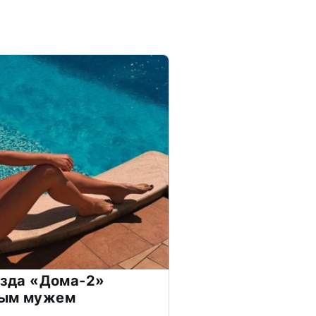
везда «Дома-2»
дым мужем