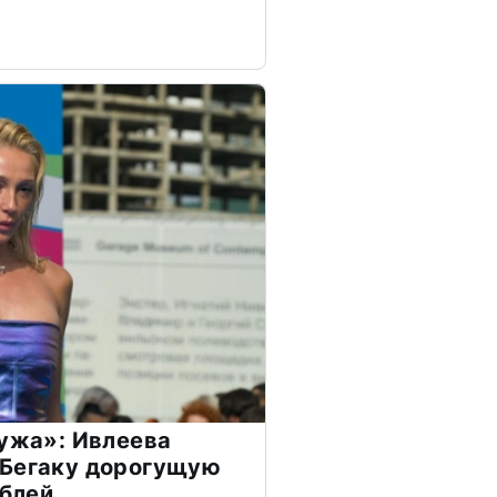
мужа»: Ивлеева
 Бегаку дорогущую
ублей