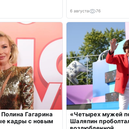
6 августа
76
 Полина Гагарина
«Четырех мужей п
ые кадры с новым
Шаляпин проболтал
возлюбленной