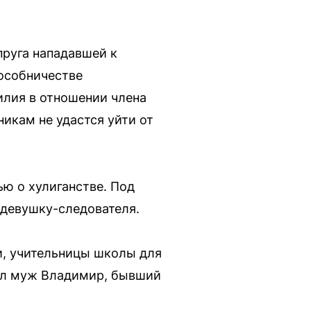
пруга нападавшей к
пособничестве
илия в отношении члена
икам не удастся уйти от
ью о хулиганстве. Под
 девушку-следователя.
и, учительницы школы для
дал муж Владимир, бывший