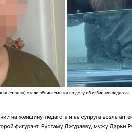
ая (справа) стали обвиняемыми по делу об избиении педагога
нии на женщину-педагога и ее супруга возле апте
торой фигурант. Рустаму Джураеву, мужу Дарьи Р