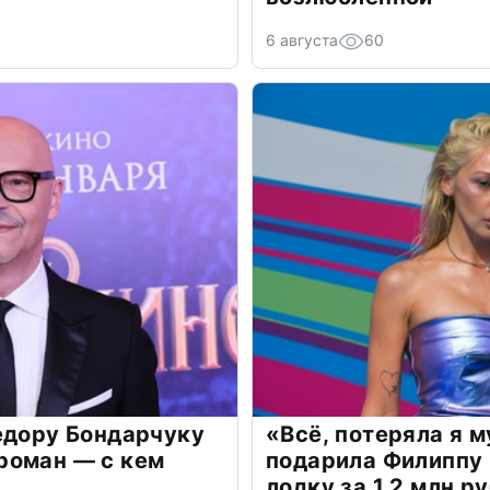
6 августа
60
едору Бондарчуку
«Всё, потеряла я 
роман — с кем
подарила Филиппу
лодку за 1,2 млн р