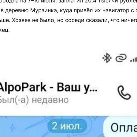
вободна на 7–10 июля, заплатил 20,4 тысячи рубл
 в деревню Мурзинка, куда привёл их навигатор с 
ше. Хозяев не было, но соседи сказали, что ничего
жец.