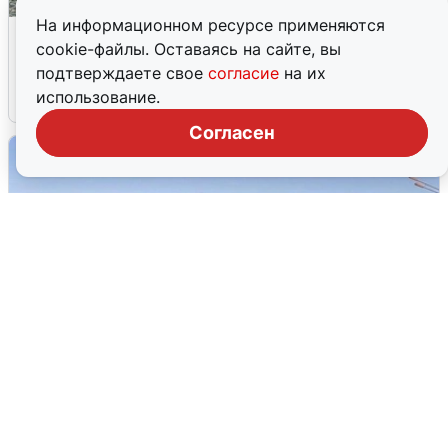
На информационном ресурсе применяются
Жители и туристы Сочи рассказали
cookie-файлы. Оставаясь на сайте, вы
об атаке БПЛА 5 августа
подтверждаете свое
согласие
на их
использование.
5 августа
0
Согласен
Пять машин столкнулись на