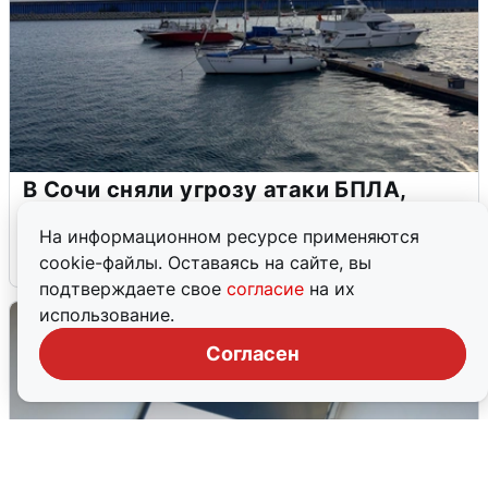
В Сочи сняли угрозу атаки БПЛА,
аэропорт закрыт
На информационном ресурсе применяются
6 августа
0
cookie-файлы. Оставаясь на сайте, вы
подтверждаете свое
согласие
на их
использование.
Согласен