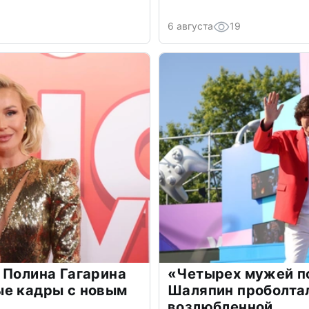
6 августа
19
 Полина Гагарина
«Четырех мужей п
ые кадры с новым
Шаляпин проболтал
возлюбленной