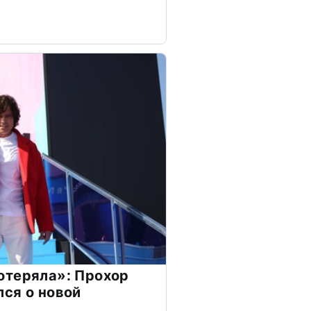
отеряла»: Прохор
ся о новой