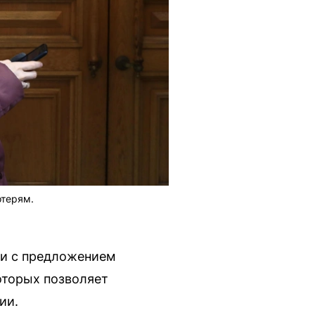
отерям.
ки с предложением
оторых позволяет
ии.