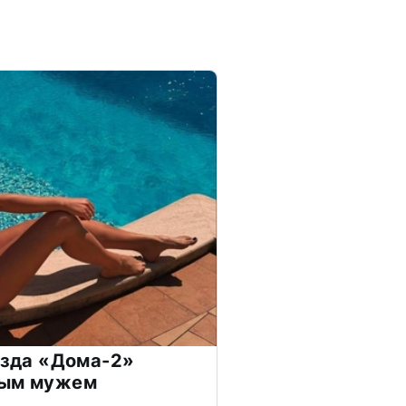
везда «Дома-2»
дым мужем