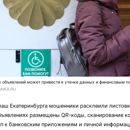
х объявлений может привести к утечке данных и финансовым п
ANKA.RU
маш Екатеринбурга мошенники расклеили листов
объявлениях размещены QR-коды, сканирование к
уп к банковским приложениям и личной информац