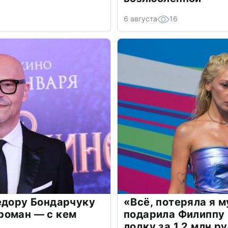
6 августа
16
едору Бондарчуку
«Всё, потеряла я 
роман — с кем
подарила Филиппу
лодку за 1,2 млн р