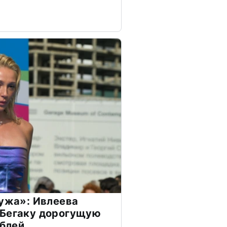
мужа»: Ивлеева
 Бегаку дорогущую
ублей