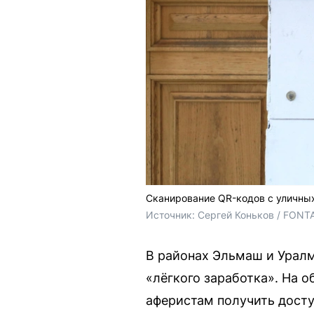
Сканирование QR-кодов с уличны
Источник: 
Сергей Коньков / FONT
В районах Эльмаш и Урал
«лёгкого заработка». На 
аферистам получить дост