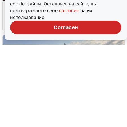
cookie-файлы. Оставаясь на сайте, вы
Опубликована карта отключений
подтверждаете свое
согласие
на их
воды в Воронеже
использование.
6 августа
0
Согласен
В Сочи сняли угрозу атаки БПЛА,