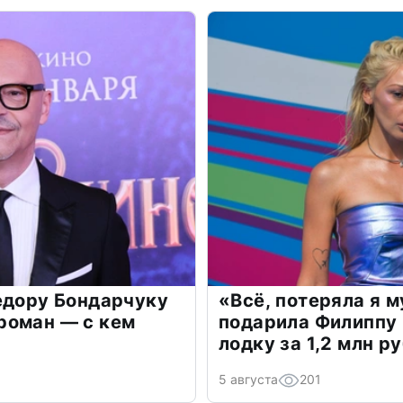
едору Бондарчуку
«Всё, потеряла я 
роман — с кем
подарила Филиппу
лодку за 1,2 млн р
5 августа
201