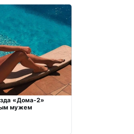
везда «Дома-2»
дым мужем