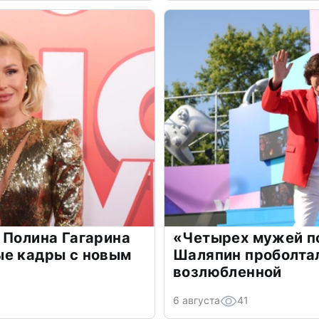
 Полина Гагарина
«Четырех мужей п
ые кадры с новым
Шаляпин проболтал
возлюбленной
6 августа
41