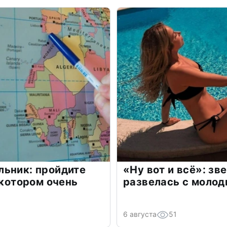
льник: пройдите
«Ну вот и всё»: з
 котором очень
развелась с моло
6 августа
51