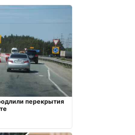
родлили перекрытия
те