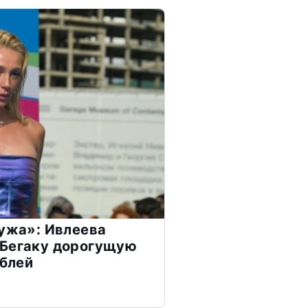
мужа»: Ивлеева
 Бегаку дорогущую
ублей