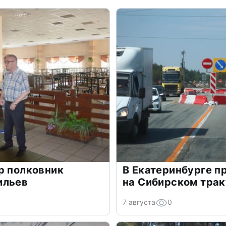
р полковник
В Екатеринбурге п
ильев
на Сибирском трак
7 августа
0