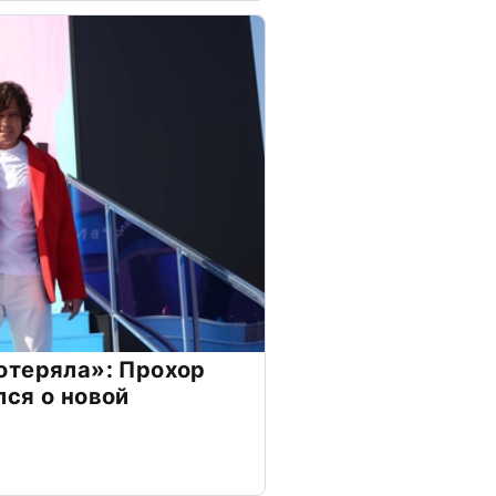
отеряла»: Прохор
ся о новой