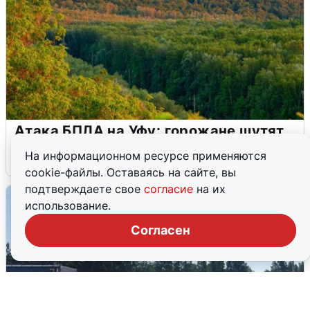
Атака БПЛА на Уфу: горожане шутят
На информационном ресурсе применяются
5 августа
0
cookie-файлы. Оставаясь на сайте, вы
подтверждаете свое
согласие
на их
использование.
Согласен