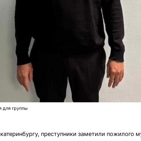
я для группы
у
атеринбургу, преступники заметили пожилого му