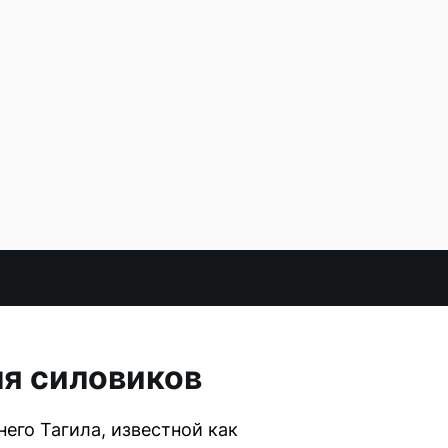
ля силовиков
его Тагила, известной как