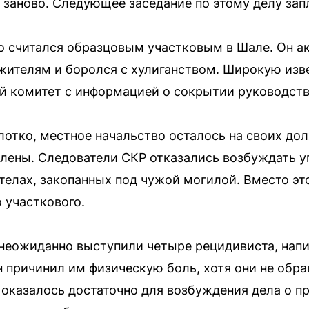
 заново. Следующее заседание по этому делу запл
о считался образцовым участковым в Шале. Он а
жителям и боролся с хулиганством. Широкую изв
й комитет с информацией о сокрытии руководст
лотко, местное начальство осталось на своих до
лены. Следователи СКР отказались возбуждать у
телах, закопанных под чужой могилой. Вместо эт
 участкового.
неожиданно выступили четыре рецидивиста, напи
он причинил им физическую боль, хотя они не об
оказалось достаточно для возбуждения дела о 