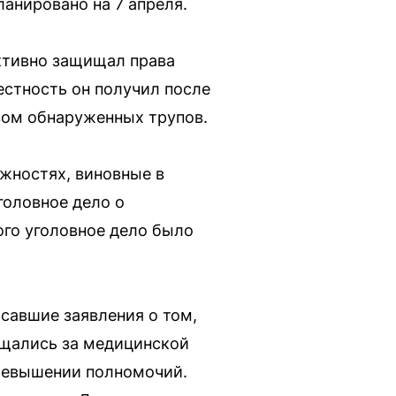
анировано на 7 апреля.
ктивно защищал права
естность он получил после
вом обнаруженных трупов.
лжностях, виновные в
головное дело о
ого уголовное дело было
савшие заявления о том,
ращались за медицинской
превышении полномочий.