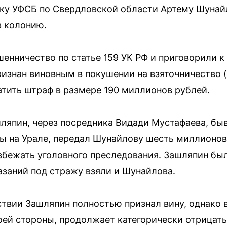
ику УФСБ по Свердловской области Артему Шунай
в колонию.
енничество по статье 159 УК РФ и приговорили 
изнан виновным в покушении на взяточничество (ч
атить штраф в размере 190 миллионов рублей.
ляпин, через посредника Видади Мустафаева, бы
 на Урале, передал Шунайлову шесть миллионов 
бежать уголовного преследования. Зашляпин бы
казаний под стражу взяли и Шунайлова.
твии Зашляпин полностью признал вину, однако 
оей стороны, продолжает категорически отрицат