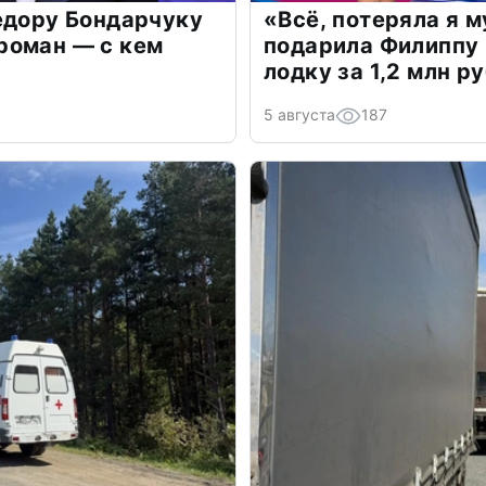
едору Бондарчуку
«Всё, потеряла я 
роман — с кем
подарила Филиппу
лодку за 1,2 млн р
5 августа
187