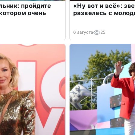
льник: пройдите
«Ну вот и всё»: з
 котором очень
развелась с моло
6 августа
25