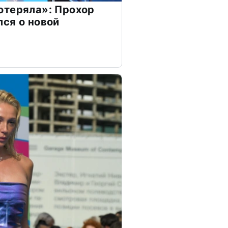
отеряла»: Прохор
ся о новой