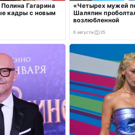
 Полина Гагарина
«Четырех мужей п
ые кадры с новым
Шаляпин проболтал
возлюбленной
6 августа
25