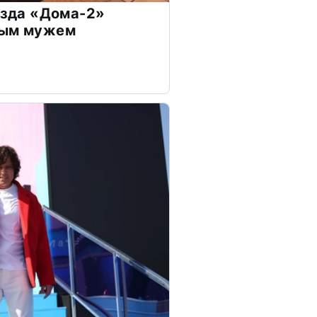
везда «Дома-2»
дым мужем