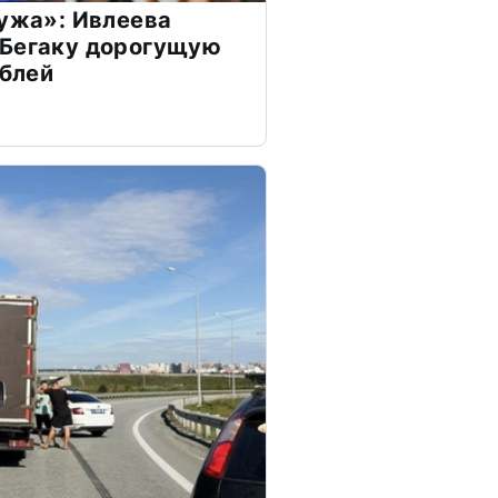
мужа»: Ивлеева
 Бегаку дорогущую
ублей