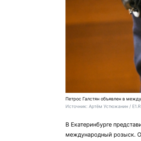
Петрос Галстян объявлен в межд
Источник: 
Артём Устюжанин / E1.
В Екатеринбурге представ
международный розыск. О