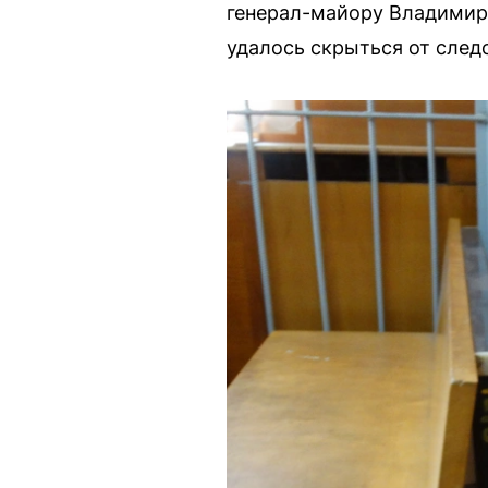
генерал-майору Владимиру
удалось скрыться от след