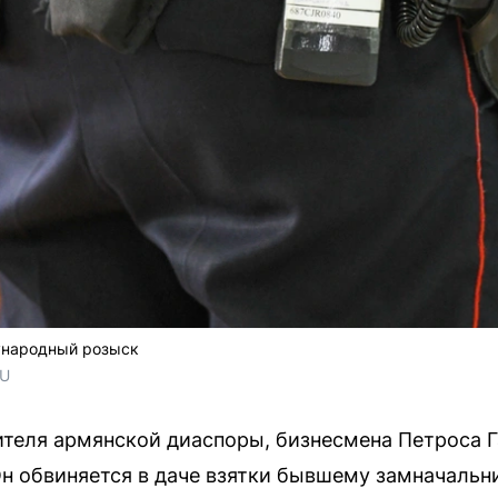
ународный розыск
RU
ителя армянской диаспоры, бизнесмена Петроса Г
н обвиняется в даче взятки бывшему замначальн