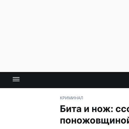
КРИМИНАЛ
Бита и нож: с
поножовщино