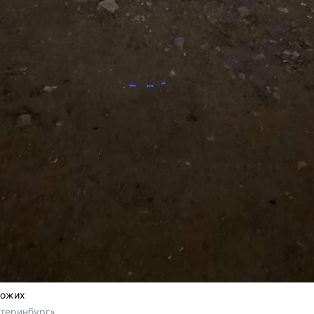
хожих
теринбург»