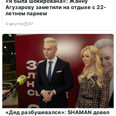
«Я была шокирована»: Жанну
Агузарову заметили на отдыхе с 22-
летнем парнем
4 августа
67
«Дед разбушевался»: SHAMAN довел