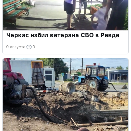
Черкас избил ветерана СВО в Ревде
9 августа
0