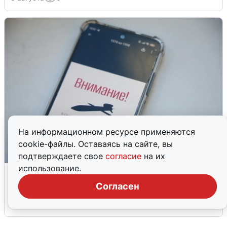
На информационном ресурсе применяются
cookie-файлы. Оставаясь на сайте, вы
подтверждаете свое
согласие
на их
использование.
Ракетная опасность в Свердловской
области: что известно
Согласен
6 августа
0