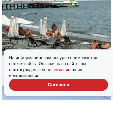
На информационном ресурсе применяются
Жители и туристы Сочи рассказали
cookie-файлы. Оставаясь на сайте, вы
об атаке БПЛА 5 августа
подтверждаете свое
согласие
на их
использование.
5 августа
0
Согласен