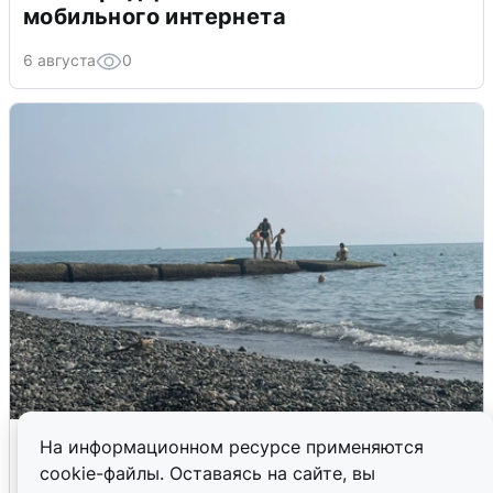
мобильного интернета
6 августа
0
Сирены в Сочи: новая угроза БПЛА
На информационном ресурсе применяются
cookie-файлы. Оставаясь на сайте, вы
6 августа
0