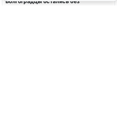
Волгоградцы остались без
мобильного интернета
6 августа
0
Сирены в Сочи: новая угроза БПЛА