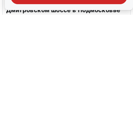
Пять машин столкнулись на
Дмитровском шоссе в Подмосковье
4 августа
0
В Туре вода убывает, на других реках
области прибывает