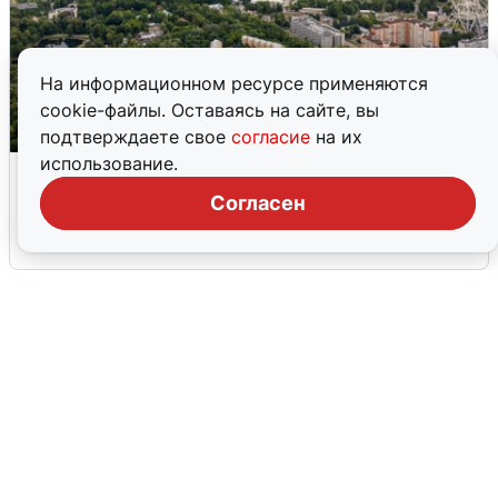
На информационном ресурсе применяются
cookie-файлы. Оставаясь на сайте, вы
подтверждаете свое
согласие
на их
использование.
Москвичи услышали грохот, похожий
на взрыв
Согласен
7 августа
0