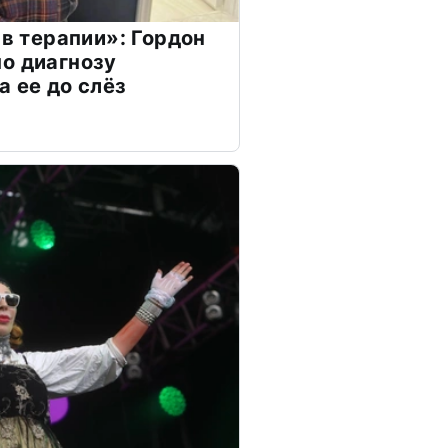
 в терапии»: Гордон
о диагнозу
а ее до слёз