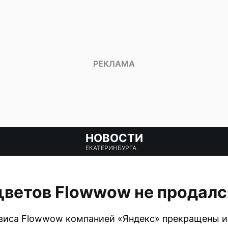
НОВОСТИ
ЕКАТЕРИНБУРГА
ветов Flowwow не продалс
виса Flowwow компанией «Яндекс» прекращены из