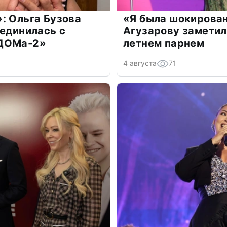
: Ольга Бузова
«Я была шокирова
оединилась с
Агузарову заметил
«ДОМа-2»
летнем парнем
4 августа
71