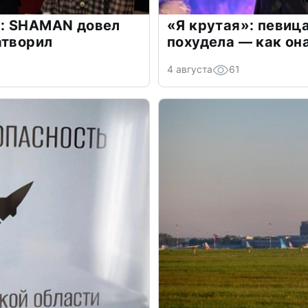
: SHAMAN довел
«Я крутая»: певиц
атворил
похудела — как он
4 августа
61