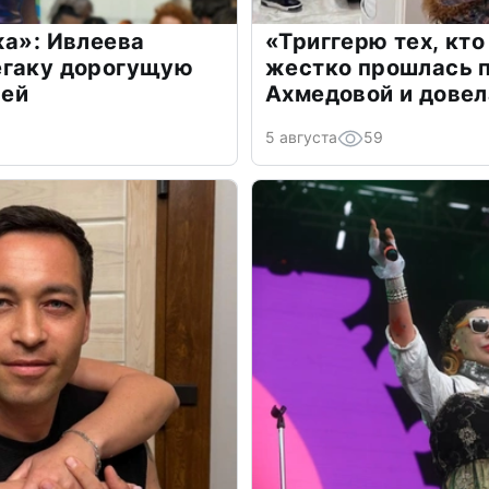
жа»: Ивлеева
«Триггерю тех, кто
егаку дорогущую
жестко прошлась п
лей
Ахмедовой и довел
5 августа
59