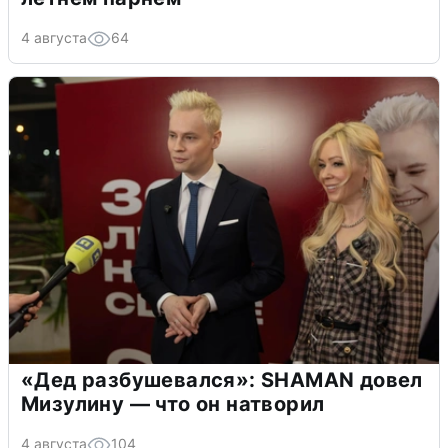
4 августа
64
«Дед разбушевался»: SHAMAN довел
Мизулину — что он натворил
4 августа
104