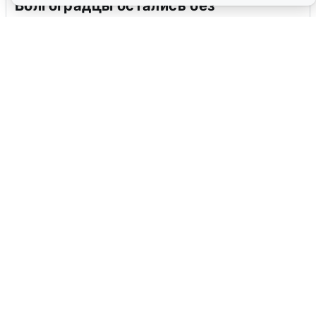
Волгоградцы остались без
мобильного интернета
6 августа
0
Сирены в Сочи: новая угроза БПЛА