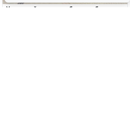
У соседей пожар и сбои: что было при
режиме БПЛА в Прикамье
5 августа
0
Жители и туристы Сочи рассказали