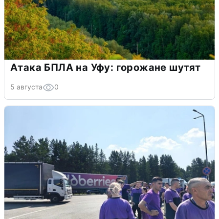
Атака БПЛА на Уфу: горожане шутят
5 августа
0