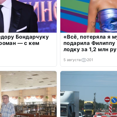
едору Бондарчуку
«Всё, потеряла я 
роман — с кем
подарила Филиппу
лодку за 1,2 млн р
5 августа
201