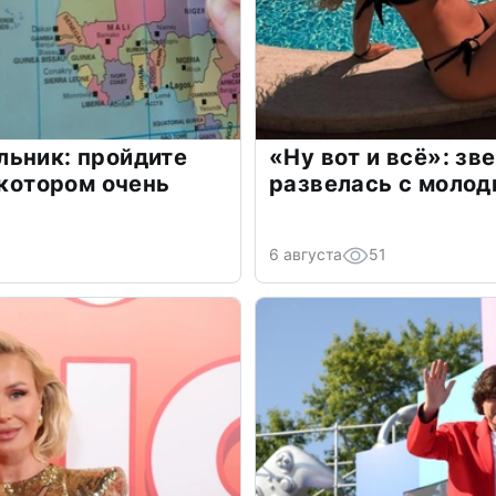
льник: пройдите
«Ну вот и всё»: з
 котором очень
развелась с моло
6 августа
51