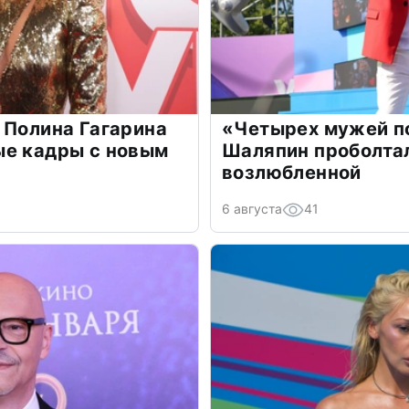
 Полина Гагарина
«Четырех мужей п
ые кадры с новым
Шаляпин проболтал
возлюбленной
6 августа
41