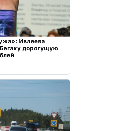
мужа»: Ивлеева
 Бегаку дорогущую
ублей