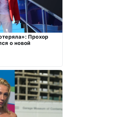
отеряла»: Прохор
ся о новой