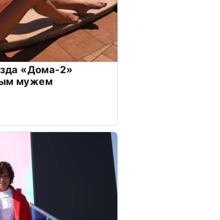
везда «Дома-2»
дым мужем