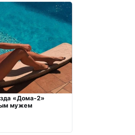
везда «Дома-2»
дым мужем