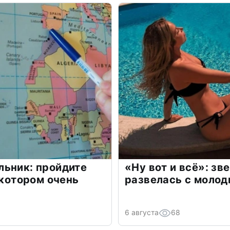
льник: пройдите
«Ну вот и всё»: з
 котором очень
развелась с моло
6 августа
68