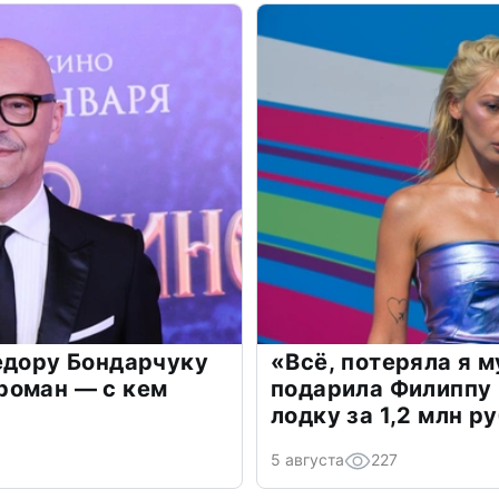
едору Бондарчуку
«Всё, потеряла я 
роман — с кем
подарила Филиппу
лодку за 1,2 млн р
5 августа
227