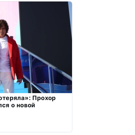
отеряла»: Прохор
ся о новой