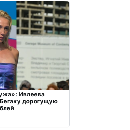
мужа»: Ивлеева
 Бегаку дорогущую
ублей