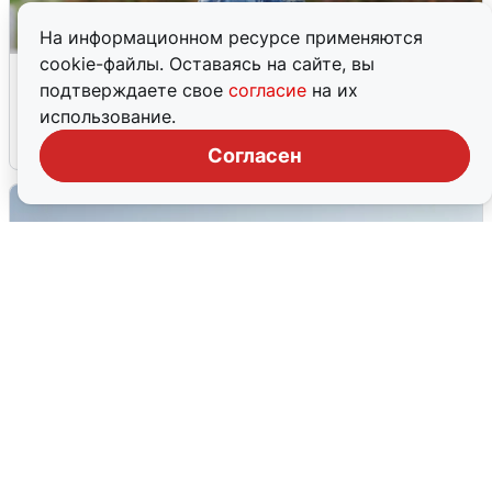
На информационном ресурсе применяются
cookie-файлы. Оставаясь на сайте, вы
Волгоградцы остались без
подтверждаете свое
согласие
на их
мобильного интернета
использование.
6 августа
0
Согласен