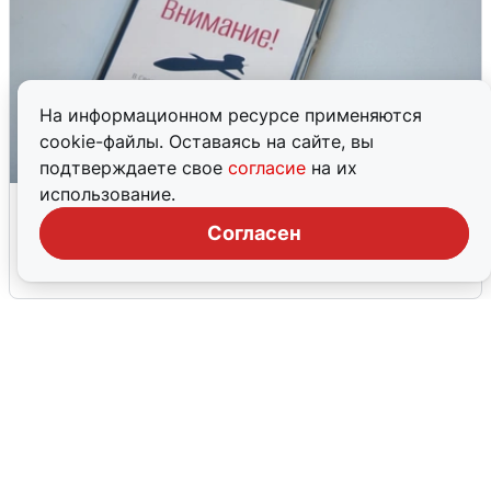
На информационном ресурсе применяются
cookie-файлы. Оставаясь на сайте, вы
подтверждаете свое
согласие
на их
использование.
Ракетная опасность в Свердловской
области: что известно
Согласен
6 августа
0